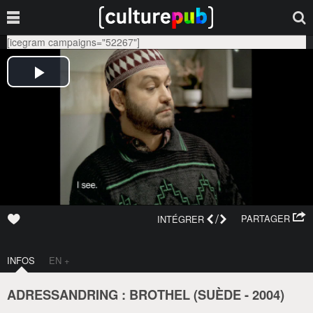
[icegram campaigns="52267"]
/
PARTAGER
INTÉGRER
INFOS
EN +
ADRESSANDRING : BROTHEL (
SUÈDE
-
2004
)