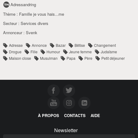
Adressandring
Thème :
Famille je vous hais...me
Secteur :
Services divers
Annonceur :
Svenk
Adresse
Annonce
Bazar
Bêtise
Changement
Drogue
Fille
Humour
Jeune femme
Judaïsme
Maison close
Musulman
Papa
Père
Petit déjeuner
À PROPOS
CONTACTS
AIDE
Newsletter