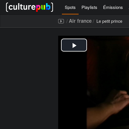
Spots
Playlists
Émissions
/
/
Air france
Le petit prince
[icegram campaigns="52267"]