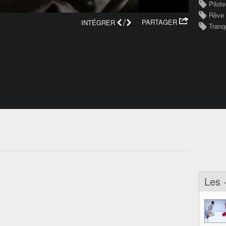
Pilote
Rêve
/
PARTAGER
INTÉGRER
Tranqu
Les 