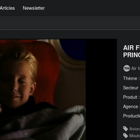
Articles
Newsletter
AIR 
PRIN
Air 
Thème 
Secteur
Produit 
Agence 
Producti
Avion
Mout