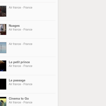
Air france - France
Nuages
Air france - France
Air france - France
Le petit prince
Air france - France
Le passage
Air france - France
Cinema to Go
Air france - France