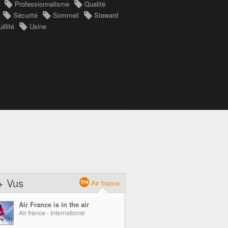
Professionnalisme
Qualité
Sécurité
Sommeil
Steward
illité
Usine
+ Vus
Air france
Air France is in the air
Air france - International