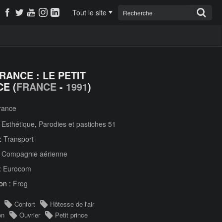
Tout le site
FRANCE : LE PETIT
CE (
FRANCE
-
1991
)
france
:
Esthétique
,
Parodies et pastiches 51
 :
Transport
:
Compagnie aérienne
:
Eurocom
on :
Frog
Confort
Hôtesse de l'air
on
Ouvrier
Petit prince