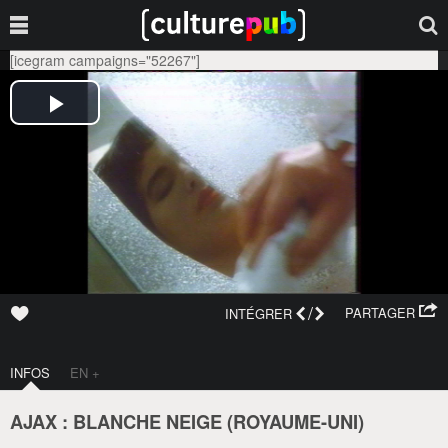
[icegram campaigns="52267"]
/
PARTAGER
INTÉGRER
INFOS
EN +
AJAX : BLANCHE NEIGE (
ROYAUME-UNI
)