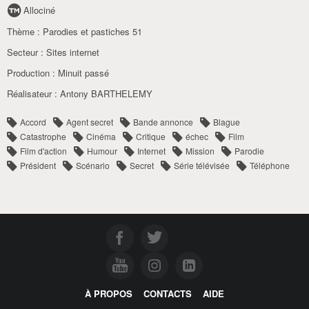
Allociné
Thème :
Parodies et pastiches 51
Secteur :
Sites internet
Production :
Minuit passé
Réalisateur :
Antony BARTHELEMY
Accord
Agent secret
Bande annonce
Blague
Catastrophe
Cinéma
Critique
échec
Film
Film d'action
Humour
Internet
Mission
Parodie
Président
Scénario
Secret
Série télévisée
Téléphone
À PROPOS
CONTACTS
AIDE