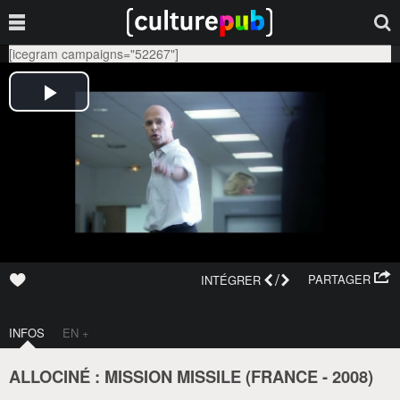
[icegram campaigns="52267"]
/
PARTAGER
INTÉGRER
INFOS
EN +
ALLOCINÉ : MISSION MISSILE (
FRANCE
-
2008
)