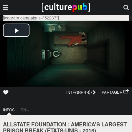
[icegram campaigns="52267"]
/
PARTAGER
INTÉGRER
INFOS
EN +
ALLSTATE FOUNDATION : AMERICA’S LARGEST
PRISON BREAK (
ÉTATS-UNIS
-
2016
)