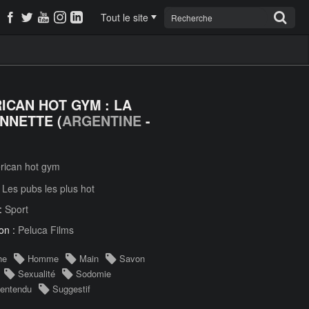
Tout le site
ICAN HOT GYM : LA
NNETTE (
ARGENTINE
-
rican hot gym
:
Les pubs les plus hot
 :
Sport
on :
Peluca Films
he
Homme
Main
Savon
Sexualité
Sodomie
entendu
Suggestif