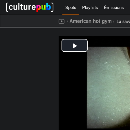
Spots
Playlists
Émissions
/
/
American hot gym
La sav
[icegram campaigns="52267"]