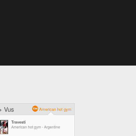
+ Vus
American hot gym
Travesti
American hot gym - Argentine