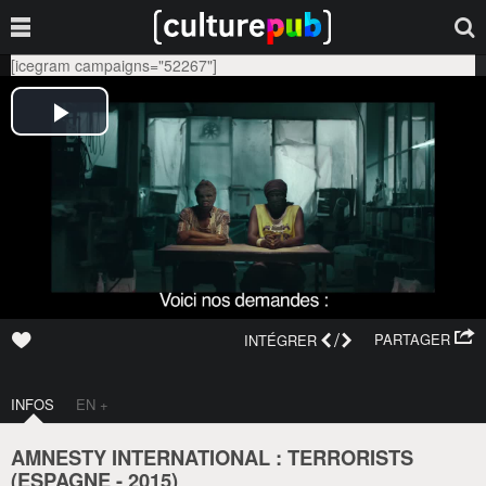
[icegram campaigns="52267"]
/
PARTAGER
INTÉGRER
INFOS
EN +
AMNESTY INTERNATIONAL : TERRORISTS
(
ESPAGNE
-
2015
)