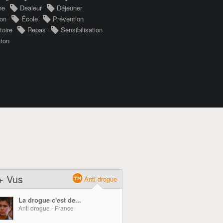
ne
Dealeur
Déjeuner
ion
École
Prévention
toire
Repas
Sensibilisation
tion
+ Vus
Anti drogue
La drogue c'est de...
Anti drogue - France