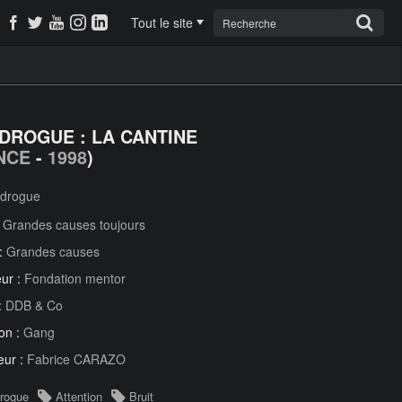
Tout le site
 DROGUE : LA CANTINE
NCE
-
1998
)
 drogue
:
Grandes causes toujours
 :
Grandes causes
ur :
Fondation mentor
:
DDB & Co
on :
Gang
eur :
Fabrice CARAZO
drogue
Attention
Bruit