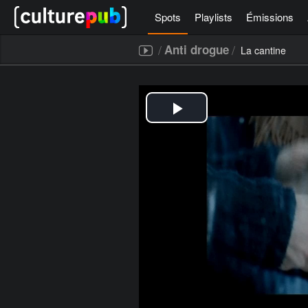
Spots
Playlists
Émissions
/
/
Anti drogue
La cantine
[icegram campaigns="52267"]