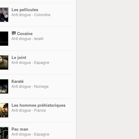
Les pellicules
Anti drogue - Colombie
Cocaïne
Anti drogue - Israël
Le joint
Anti drogue - Espagne
Karaté
Anti drogue - Norvege
Les hommes préhistoriques
Anti drogue - France
Pac man
Anti drogue - Espagne