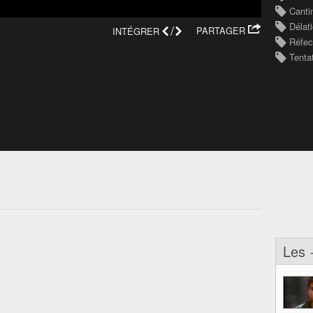
Canti
Délat
/
PARTAGER
INTÉGRER
Réfec
Tenta
Les 