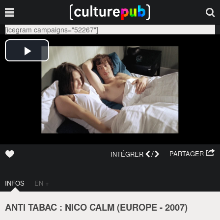
[icegram campaigns="52267"]
/
PARTAGER
INTÉGRER
INFOS
EN +
ANTI TABAC : NICO CALM (
EUROPE
-
2007
)