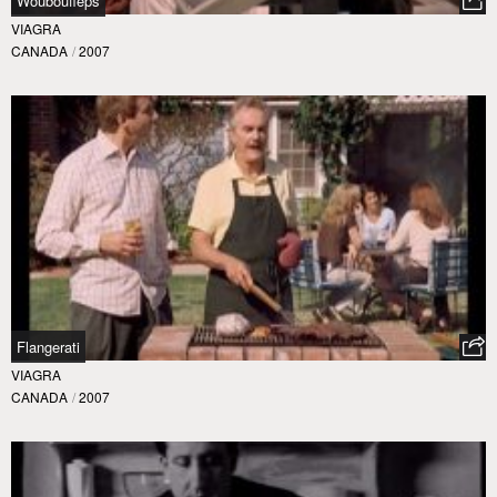
Wouboufleps
VIAGRA
CANADA
/
2007
Flangerati
VIAGRA
CANADA
/
2007