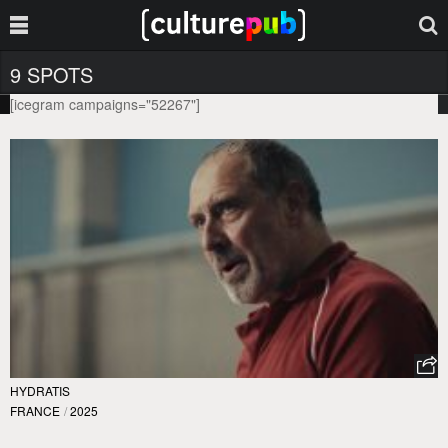
9 SPOTS
[icegram campaigns="52267"]
HYDRATIS
FRANCE
/
2025