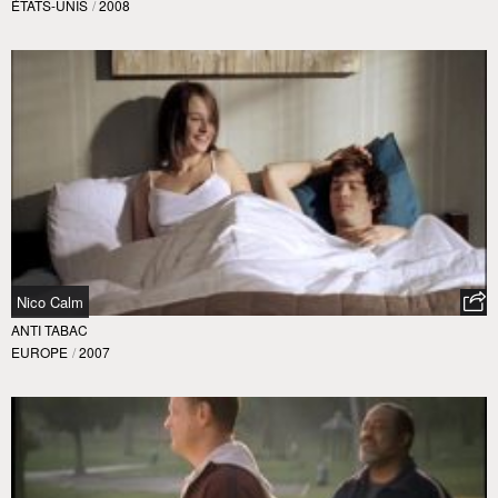
ÉTATS-UNIS
/
2008
Nico Calm
ANTI TABAC
EUROPE
/
2007