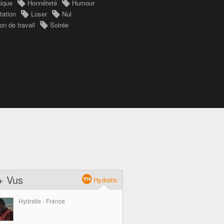
ique
Honnêteté
Humour
tation
Loser
Nul
on de travail
Soirée
+ Vus
Hydratis
Hydratis - France