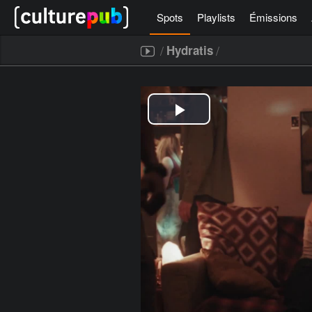
Spots
Playlists
Émissions
/
/
Hydratis
[icegram campaigns="52267"]