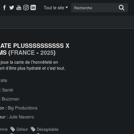
Tout le site
ATE PLUSSSSSSSSSS X
MS (
FRANCE
-
2025
)
 joue la carte de l’honnêteté en
nt d’être plus hydraté et c’est tout.
atis
 :
Santé
:
Buzzman
on :
Big Productions
eur :
Julie Navarro
rimé
Défaut
Désagréable