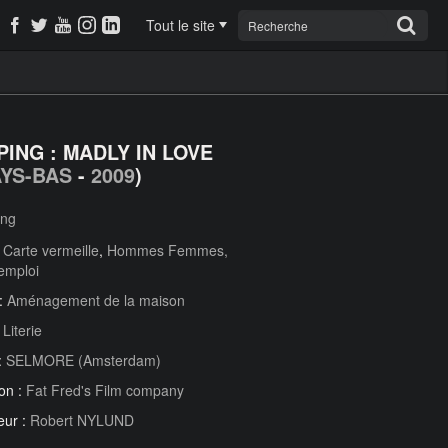
Tout le site
PING : MADLY IN LOVE
YS-BAS
-
2009
)
ing
:
Carte vermeille
,
Hommes Femmes,
emploi
 :
Aménagement de la maison
:
Literie
:
SELMORE (Amsterdam)
on :
Fat Fred's Film company
eur :
Robert NYLUND