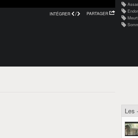
Assas
Endo
/
PARTAGER
INTÉGRER
Meurt
Somm
Les 