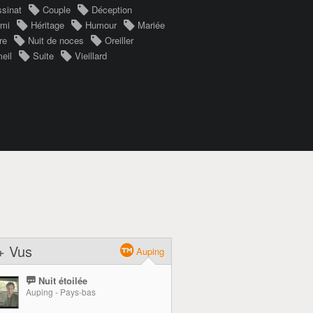
sinat
Couple
Déception
rmi
Héritage
Humour
Mariée
re
Nuit de noces
Oreiller
eil
Suite
Vieillard
+ Vus
Auping
Nuit étoilée
Auping - Pays-bas