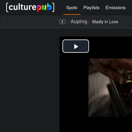
Spots
Playlists
Émissions
/
/
Auping
Madly in Love
[icegram campaigns="52267"]