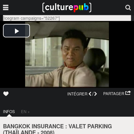
[icegram campaigns="52267"]
/
PARTAGER
INTÉGRER
INFOS
EN +
BANGKOK INSURANCE : VALET PARKING
(
THAÏLANDE
-
2008
)