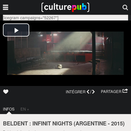
[icegram campaigns="52267"]
/
PARTAGER
INTÉGRER
INFOS
EN +
BELDENT : INFINIT NIGHTS (
ARGENTINE
-
2015
)