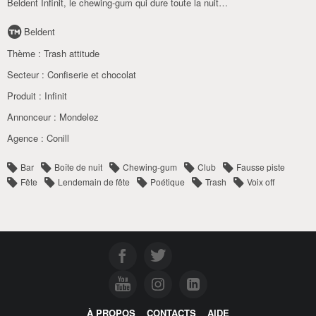
Beldent Infinit, le chewing-gum qui dure toute la nuit…
Beldent
Thème :
Trash attitude
Secteur :
Confiserie et chocolat
Produit :
Infinit
Annonceur :
Mondelez
Agence :
Conill
Bar
Boîte de nuit
Chewing-gum
Club
Fausse piste
Fête
Lendemain de fête
Poétique
Trash
Voix off
À PROPOS
CONTACTS
AIDE