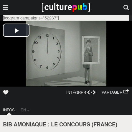
[icegram campaigns="52267"]
/
PARTAGER
INTÉGRER
INFOS
EN +
BIB AMONIAQUE : LE CONCOURS (
FRANCE
)