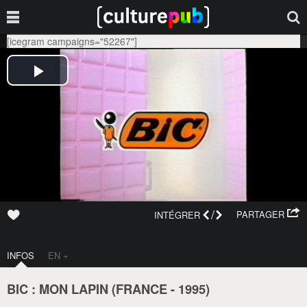
[icegram campaigns="52267"]
/
PARTAGER
INTÉGRER
INFOS
EN +
BIC : MON LAPIN (
FRANCE
-
1995
)