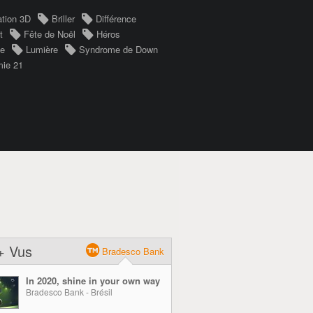
tion 3D
Briller
Différence
t
Fête de Noël
Héros
le
Lumière
Syndrome de Down
mie 21
+ Vus
Bradesco Bank
In 2020, shine in your own way
Bradesco Bank - Brésil