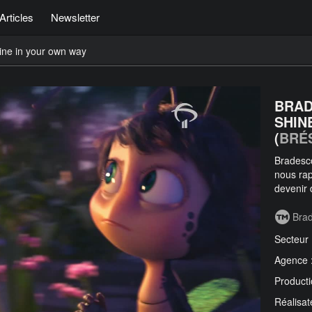
Articles
Newsletter
ine in your own way
BRAD
SHIN
(
BRÉ
Bradesco
nous rap
devenir
Bra
Secteur
Agence 
Producti
Réalisat