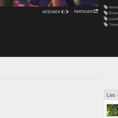
Anima
/
PARTAGER
INTÉGRER
Enfan
Lucio
Triso
Les 