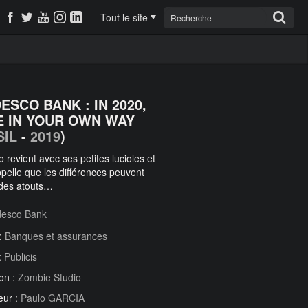
Tout le site
ESCO BANK : IN 2020,
E IN YOUR OWN WAY
SIL
-
2019
)
 revient avec ses petites lucioles et
pelle que les différences peuvent
 des atouts…
desco Bank
 :
Banques et assurances
:
Publicis
on :
Zombie Studio
eur :
Paulo GARCIA