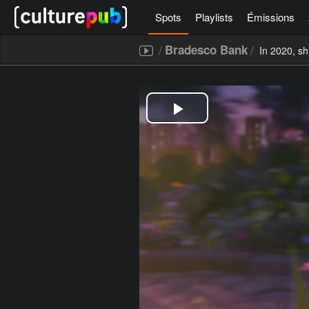
Spots
Playlists
Émissions
/
/
Bradesco Bank
In 2020, sh
[icegram campaigns="52267"]