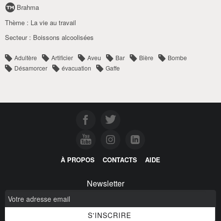
Brahma
Thème :
La vie au travail
Secteur :
Boissons alcoolisées
Adultère
Artificier
Aveu
Bar
Bière
Bombe
Désamorcer
évacuation
Gaffe
À PROPOS
CONTACTS
AIDE
Newsletter