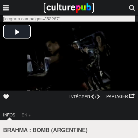
[icegram campaigns="52267"]
/
PARTAGER
INTÉGRER
INFOS
EN +
BRAHMA : BOMB (
ARGENTINE
)