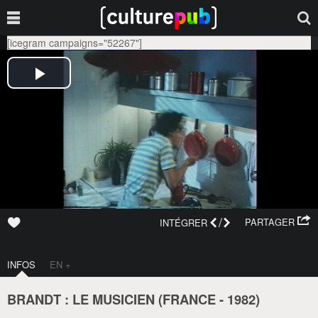
[icegram campaigns="52267"]
/
PARTAGER
INTÉGRER
INFOS
EN +
BRANDT : LE MUSICIEN (
FRANCE
-
1982
)