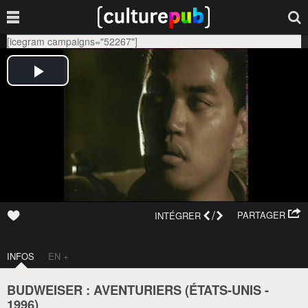
[icegram campaigns="52267"]
/
PARTAGER
INTÉGRER
INFOS
EN +
BUDWEISER : AVENTURIERS (
ÉTATS-UNIS
-
1996
)