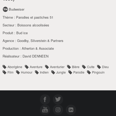
Budweiser
Thème :
Parodies et pastiches 51
Secteur :
Boissons alcoolisées
Produit :
Bud ice
Agence :
Goodby
,
Silverstein & Partners
Production :
Atherton & Associate
Réalisateur :
David DENNEEN
Aborigène
Aventure
Aventurier
Bière
Culte
Dieu
Film
Humour
Indien
Jungle
Parodie
Pingouin