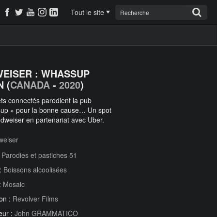
Tout le site
EISER : WHASSUP
 (
CANADA
-
2020
)
ts connectés parodient la pub
up » pour la bonne cause… Un spot
dweiser en partenariat avec Uber.
weiser
:
Parodies et pastiches 51
 :
Boissons alcoolisées
:
Mosaic
on :
Revolver Films
eur :
John GRAMMATICO