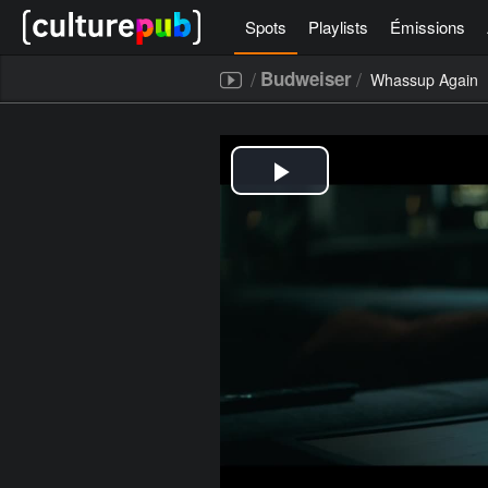
Spots
Playlists
Émissions
/
/
Budweiser
Whassup Again
[icegram campaigns="52267"]