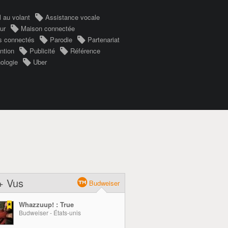
l au volant
Assistance vocale
ur
Maison connectée
s connectés
Parodie
Partenariat
ntion
Publicité
Référence
ologie
Uber
+ Vus
Budweiser
Whazzuup! : True
Budweiser - États-unis