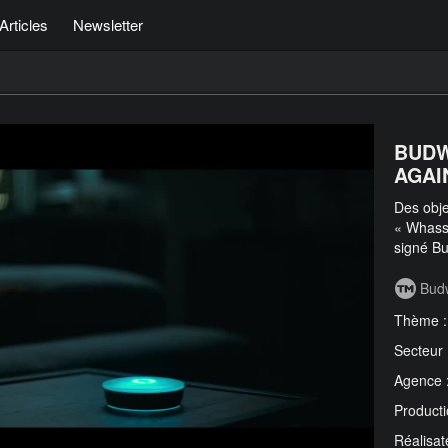
Articles
Newsletter
BUDW
AGAIN
Des obje
« Whass
signé Bu
Bud
Thème 
Secteur
Agence 
Producti
Réalisat