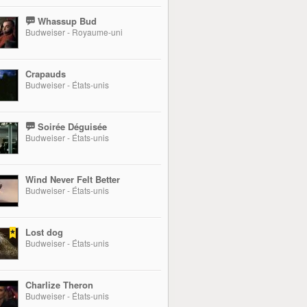
Whassup Bud
Budweiser - Royaume-uni
Crapauds
Budweiser - États-unis
Soirée Déguisée
Budweiser - États-unis
Wind Never Felt Better
Budweiser - États-unis
Lost dog
Budweiser - États-unis
Charlize Theron
Budweiser - États-unis