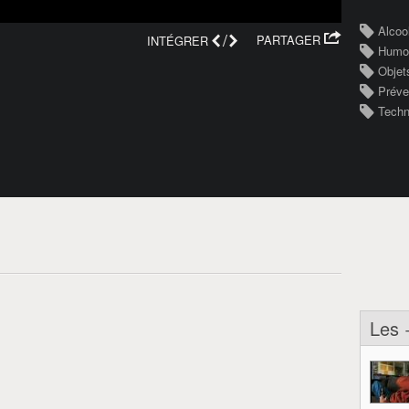
Alcoo
/
PARTAGER
INTÉGRER
Humo
Objet
Préve
Techn
Les 