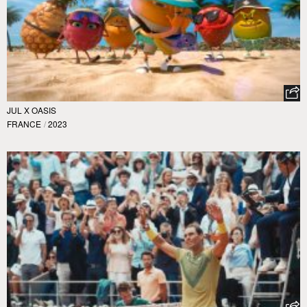
JUL X OASIS
FRANCE
/
2023