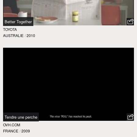
Better Together
TOYOTA
AUSTRALIE
/
2010
Tendre une perche
OVH.COM
FRANCE
/
2009