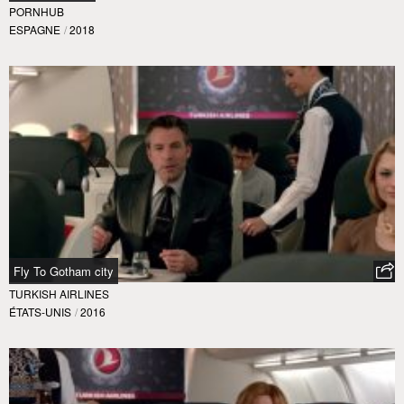
PORNHUB
ESPAGNE
/
2018
Fly To Gotham city
TURKISH AIRLINES
ÉTATS-UNIS
/
2016