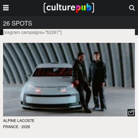
26 SPOTS
[icegram campaigns="52267"]
ALPINE LACOSTE
FRANCE
/
2026