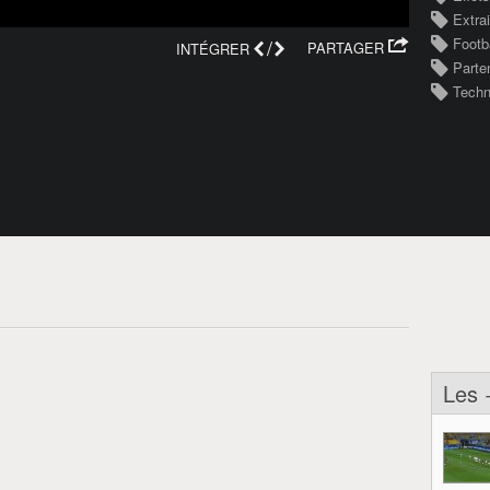
Extra
/
Footb
PARTAGER
INTÉGRER
Parte
Techn
Les 