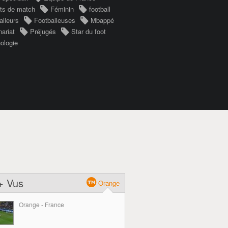
its de match
Féminin
football
alleurs
Footballeuses
Mbappé
nariat
Préjugés
Star du foot
ologie
+ Vus
Orange
Orange - France