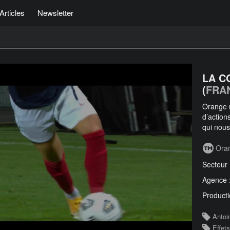
Articles
Newsletter
LA C
(
FRA
Orange n
d’action
qui nous
Ora
Secteur
Agence 
Producti
Antoi
Effet