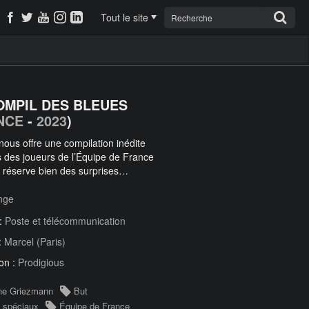
Tout le site
OMPIL DES BLEUES
NCE
-
2023
)
ous offre une compilation inédite
s des joueurs de l’Équipe de France
 réserve bien des surprises…
nge
 :
Poste et télécommunication
:
Marcel (Paris)
on :
Prodigious
ne Griezmann
But
s spéciaux
Équipe de France