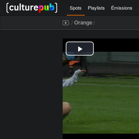
Spots
Playlists
Émissions
/
/
Orange
[icegram campaigns="52267"]