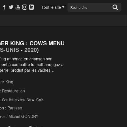
Tout le site
ER KING : COWS MENU
S-UNIS
-
2020
)
King annonce en chanson son
ent à combattre le méthane, gaz a
 serre, produit par les vaches…
er King
 :
Restauration
:
We Believers New York
on :
Partizan
eur :
Michel GONDRY