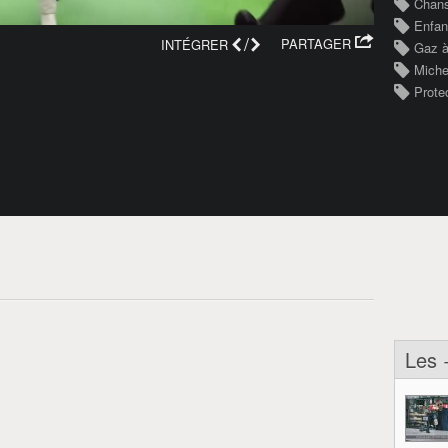
Chan
Enfan
/
PARTAGER
INTÉGRER
Gaz à
Miche
Prote
Les 