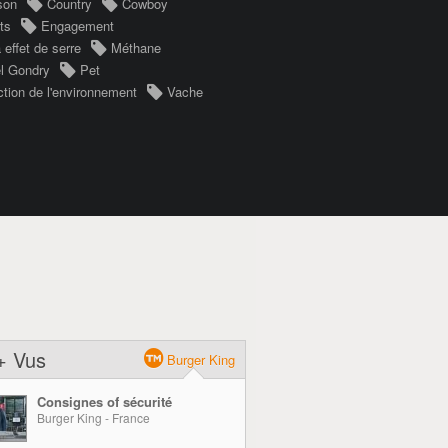
son
Country
Cowboy
ts
Engagement
 effet de serre
Méthane
l Gondry
Pet
ction de l'environnement
Vache
+ Vus
Burger King
Consignes of sécurité
Burger King - France