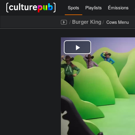
Spots
Playlists
Émissions
/
/
Burger King
Cows Menu
[icegram campaigns="52267"]