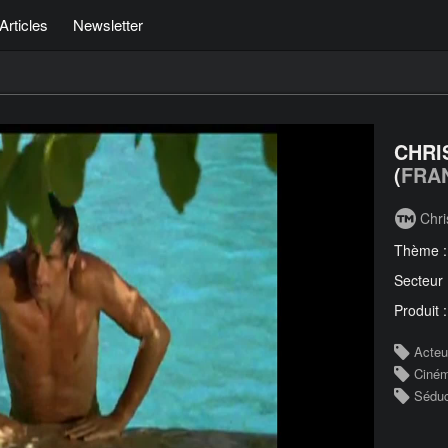
Articles
Newsletter
CHRI
(
FRA
Chri
Thème 
Secteur
Produit 
Acteu
Ciné
Séduc