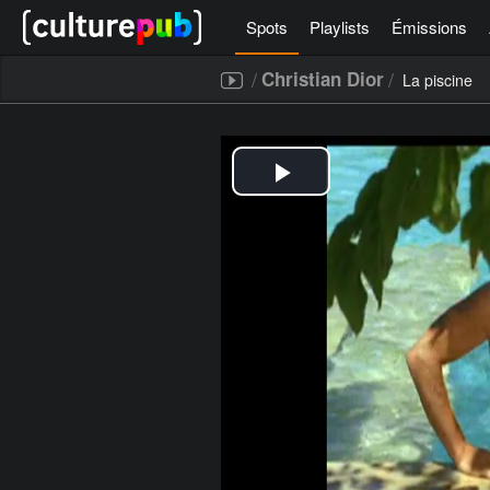
Spots
Playlists
Émissions
/
/
Christian Dior
La piscine
[icegram campaigns="52267"]