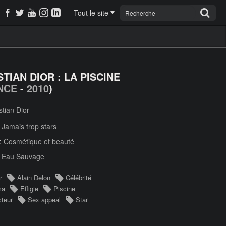
Tout le site
STIAN DIOR : LA PISCINE
NCE
-
2010
)
stian Dior
:
Jamais trop stars
 :
Cosmétique et beauté
:
Eau Sauvage
r
Alain Delon
Célébrité
ma
Effigie
Piscine
teur
Sex appeal
Star