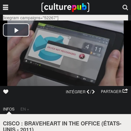
[icegram campaigns="52267"]
/
PARTAGER
INTÉGRER
INFOS
EN +
CISCO : BRAVEHEART IN THE OFFICE (
ÉTATS-
UNIS
-
2011
)