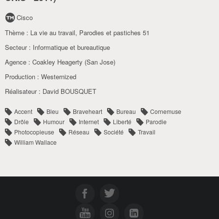
Cisco
Thème :
La vie au travail
,
Parodies et pastiches 51
Secteur :
Informatique et bureautique
Agence :
Coakley Heagerty (San Jose)
Production :
Westernized
Réalisateur :
David BOUSQUET
Accent
Bleu
Braveheart
Bureau
Cornemuse
Drôle
Humour
Internet
Liberté
Parodie
Photocopieuse
Réseau
Société
Travail
William Wallace