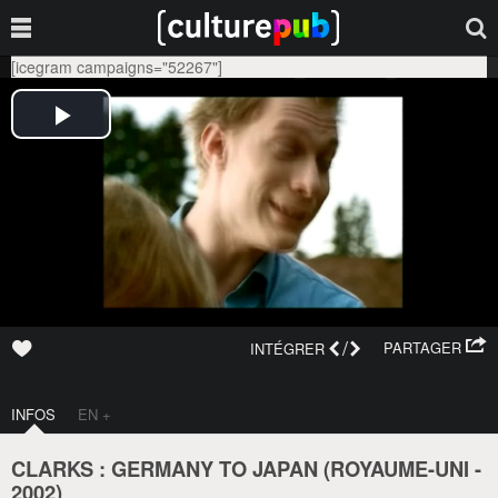
[icegram campaigns="52267"]
/
PARTAGER
INTÉGRER
INFOS
EN +
CLARKS : GERMANY TO JAPAN (
ROYAUME-UNI
-
2002
)