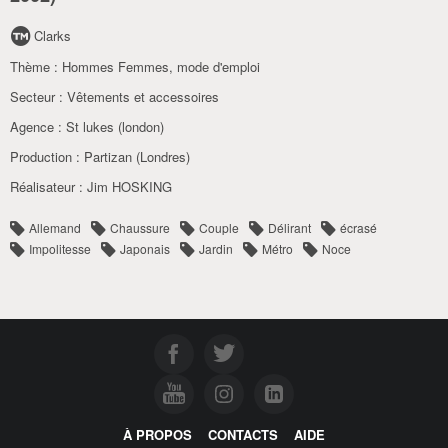
Clarks
Thème :
Hommes Femmes, mode d'emploi
Secteur :
Vêtements et accessoires
Agence :
St lukes (london)
Production :
Partizan (Londres)
Réalisateur :
Jim HOSKING
Allemand
Chaussure
Couple
Délirant
écrasé
Impolitesse
Japonais
Jardin
Métro
Noce
À PROPOS
CONTACTS
AIDE