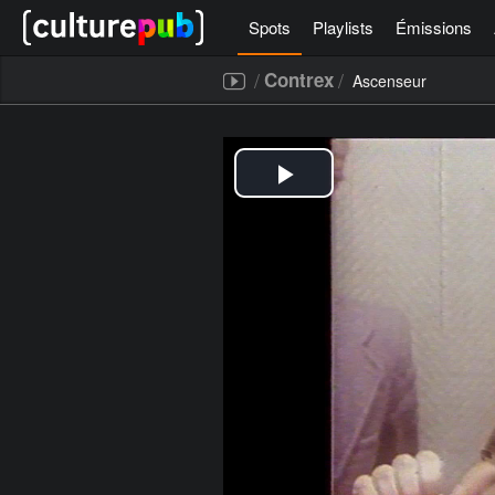
Spots
Playlists
Émissions
/
/
Contrex
Ascenseur
[icegram campaigns="52267"]