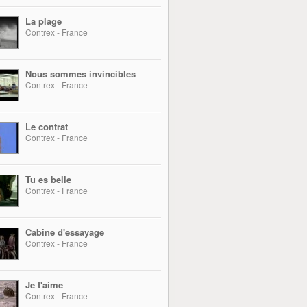
La plage
Contrex - France
Nous sommes invincibles
Contrex - France
Le contrat
Contrex - France
Tu es belle
Contrex - France
Cabine d'essayage
Contrex - France
Je t'aime
Contrex - France