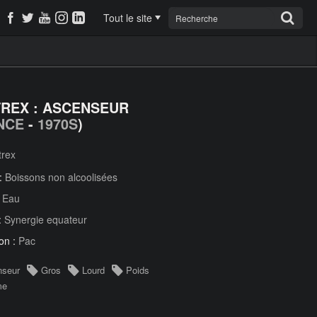
Tout le site
REX : ASCENSEUR
NCE
-
1970S
)
trex
 :
Boissons non alcoolisées
:
Eau
:
Synergie equateur
on :
Pac
nseur
Gros
Lourd
Poids
me