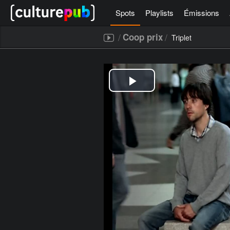
Spots
Playlists
Émissions
/
/
Coop prix
Triplet
[icegram campaigns="52267"]