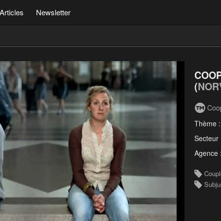
Articles
Newsletter
COOP
(
NOR
Coop
Thème 
Secteur
Agence 
Coupl
Subju