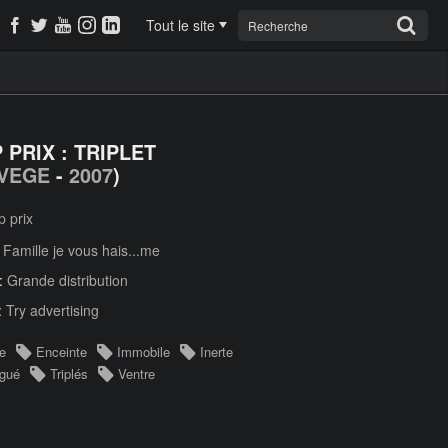
Tout le site
 PRIX : TRIPLET
VEGE
-
2007
)
 prix
:
Famille je vous hais...me
 :
Grande distribution
:
Try advertising
e
Enceinte
Immobile
Inerte
gué
Triplés
Ventre