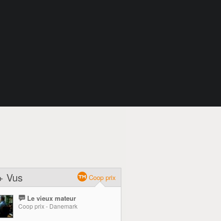
+ Vus
Coop prix
Le vieux mateur
Coop prix - Danemark