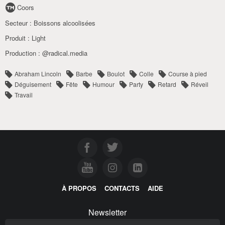
Coors
Secteur :
Boissons alcoolisées
Produit :
Light
Production :
@radical.media
Abraham Lincoln
Barbe
Boulot
Colle
Course à pied
Déguisement
Fête
Humour
Party
Retard
Réveil
Travail
À PROPOS
CONTACTS
AIDE
Newsletter