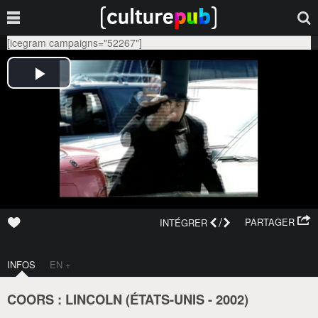
[icegram campaigns="52267"]
/
PARTAGER
INTÉGRER
INFOS
EN +
COORS : LINCOLN (
ÉTATS-UNIS
-
2002
)