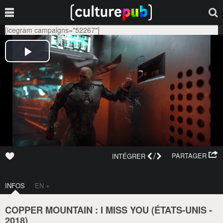
[icegram campaigns="52267"]
/
PARTAGER
INTÉGRER
INFOS
EN +
COPPER MOUNTAIN : I MISS YOU (
ÉTATS-UNIS
-
2018
)