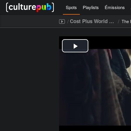
Spots
Playlists
Émissions
/
/
Cost Plus World Market
The 
[icegram campaigns="52267"]