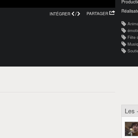
Producti
Réalisat
/
PARTAGER
INTÉGRER
Anim
émoti
Fête 
Musi
Souti
Les 