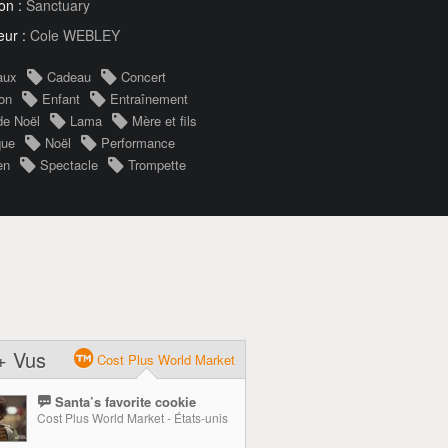
on :
Sanctuary
eur :
Cole WEBLEY
aux
Cadeau
Concert
on
Enfant
Entraînement
de Noël
Lama
Mère et fils
que
Noël
Performance
en
Spectacle
Trompette
+ Vus
Cost Plus World Market
Santa’s favorite cookie
Cost Plus World Market - États-unis