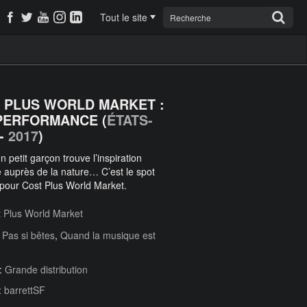
Tout le site
 PLUS WORLD MARKET :
PERFORMANCE (
ÉTATS-
-
2017
)
 petit garçon trouve l’inspiration
 auprès de la nature… C’est le spot
pour Cost Plus World Market.
 Plus World Market
:
Pas si bêtes
,
Quand la musique est
 :
Grande distribution
:
barrettSF