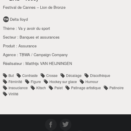
Festival de Cannes – Lion de Bronze
Delta lloyd
Thème :
Va y avoir du sport
Secteur :
Banques et assurances
Produit :
Assurance
Agence :
TBWA / Campaign Company
Réalisateur :
Matthijs VAN HEIJNINGEN
But
Contraste
Crosse
Décalage
Discothèque
Féminité
Figure
Hockey sur glace
Humour
Insouciance
Kitsch
Palet
Patinage artistique
Patinoire
Virilité