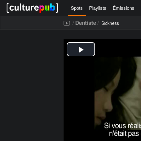
Spots
Playlists
Émissions
/
/
Dentiste
Sickness
[icegram campaigns="52267"]