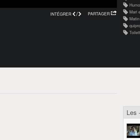
Humo
Mari 
/
PARTAGER
INTÉGRER
Matin
quipr
Toilet
Les 