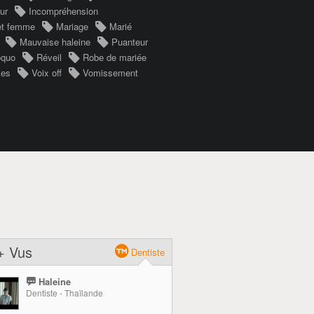
ur
Incompréhension
et femme
Mariage
Marié
Mauvaise haleine
Puanteur
oquo
Réveil
Robe de mariée
tes
Voix off
Vomissement
+ Vus
Dentiste
Haleine
Dentiste - Thaïlande