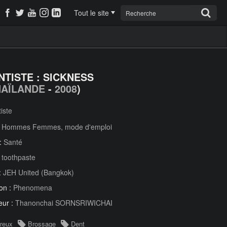
Tout le site
NTISTE : SICKNESS
HAÏLANDE
-
2008
)
iste
:
Hommes Femmes, mode d'emploi
 :
Santé
:
toothpaste
:
JEH United (Bangkok)
on :
Phenomena
eur :
Thanonchai SORNSRIWICHAI
reux
Brossage
Dent