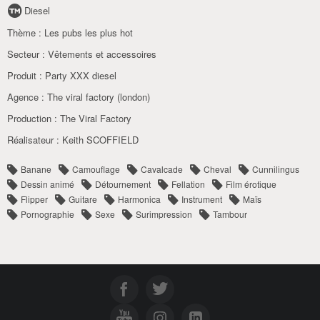
Diesel
Thème :
Les pubs les plus hot
Secteur :
Vêtements et accessoires
Produit :
Party XXX diesel
Agence :
The viral factory (london)
Production :
The Viral Factory
Réalisateur :
Keith SCOFFIELD
Banane
Camouflage
Cavalcade
Cheval
Cunnilingus
Dessin animé
Détournement
Fellation
Film érotique
Flipper
Guitare
Harmonica
Instrument
Maïs
Pornographie
Sexe
Surimpression
Tambour