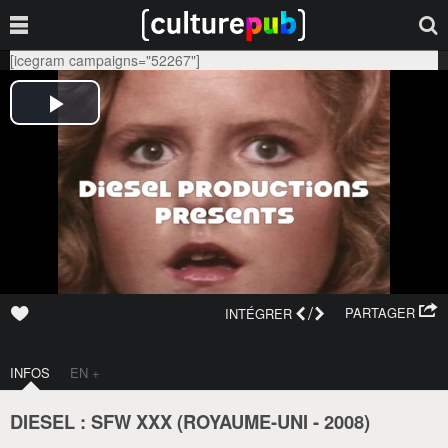
[icegram campaigns="52267"]
/
PARTAGER
INTÉGRER
INFOS
EN +
DIESEL : SFW XXX (
ROYAUME-UNI
-
2008
)