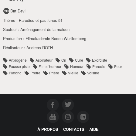
Dirt Devil
Thème :
Parodies et pastiches 51
Secteur :
Aménagement de la maison
Production :
Filmakademie Baden-Wurttemberg
Réalisateur :
Andreas ROTH
Anxiogène
Aspirateur
Cri
Curé
Exorciste
Fausse piste
Film d'horreur
Humour
Parodie
Peur
Plafond
Prêtre
Prière
Vieille
Voisine
À PROPOS
CONTACTS
AIDE