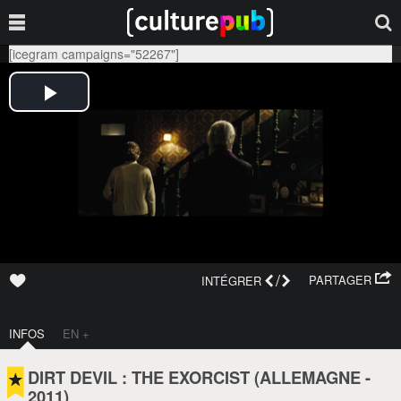
[icegram campaigns="52267"]
/
PARTAGER
INTÉGRER
INFOS
EN +
DIRT DEVIL : THE EXORCIST (
ALLEMAGNE
-
2011
)