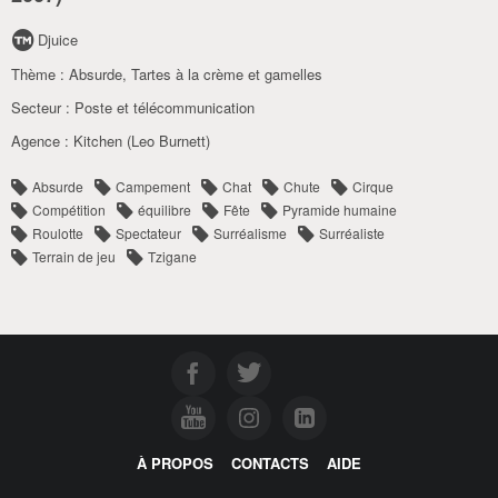
Djuice
Thème :
Absurde
,
Tartes à la crème et gamelles
Secteur :
Poste et télécommunication
Agence :
Kitchen (Leo Burnett)
Absurde
Campement
Chat
Chute
Cirque
Compétition
équilibre
Fête
Pyramide humaine
Roulotte
Spectateur
Surréalisme
Surréaliste
Terrain de jeu
Tzigane
À PROPOS
CONTACTS
AIDE