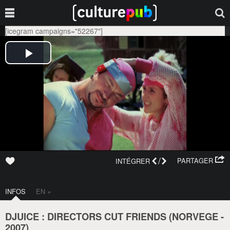
[icegram campaigns="52267"]
/
PARTAGER
INTÉGRER
INFOS
EN +
DJUICE : DIRECTORS CUT FRIENDS (
NORVEGE
-
2007
)