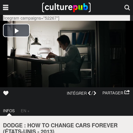
[icegram campaigns="52267"]
/
PARTAGER
INTÉGRER
INFOS
EN +
DODGE : HOW TO CHANGE CARS FOREVER
(
ÉTATS-UNIS
-
2013
)