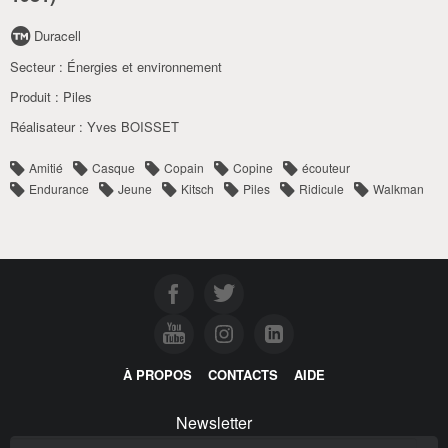
Duracell
Secteur :
Énergies et environnement
Produit :
Piles
Réalisateur :
Yves BOISSET
Amitié
Casque
Copain
Copine
écouteur
Endurance
Jeune
Kitsch
Piles
Ridicule
Walkman
À PROPOS
CONTACTS
AIDE
Newsletter