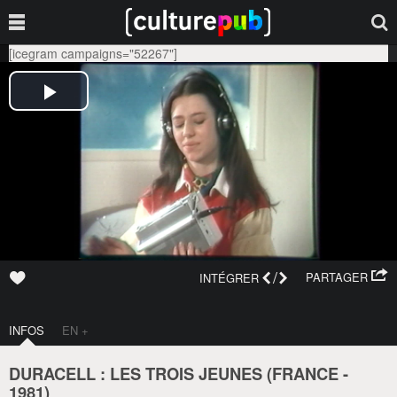
[icegram campaigns="52267"]
/
PARTAGER
INTÉGRER
INFOS
EN +
DURACELL : LES TROIS JEUNES (
FRANCE
-
1981
)