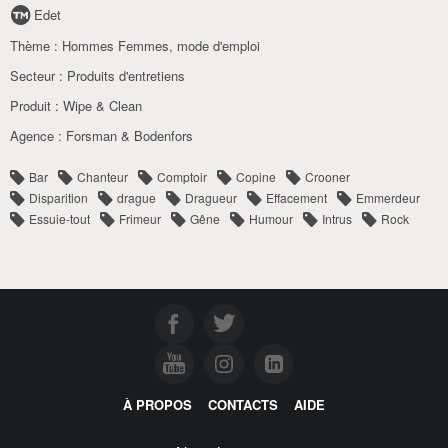
Edet
Thème :
Hommes Femmes, mode d'emploi
Secteur :
Produits d'entretiens
Produit :
Wipe & Clean
Agence :
Forsman & Bodenfors
Bar
Chanteur
Comptoir
Copine
Crooner
Disparition
drague
Dragueur
Effacement
Emmerdeur
Essuie-tout
Frimeur
Gêne
Humour
Intrus
Rock
À PROPOS
CONTACTS
AIDE