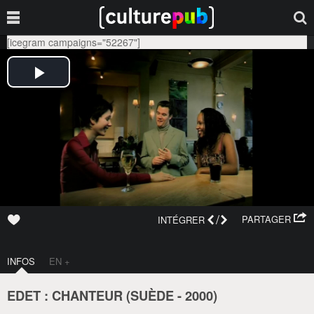
[icegram campaigns="52267"]
/
PARTAGER
INTÉGRER
INFOS
EN +
EDET : CHANTEUR (
SUÈDE
-
2000
)