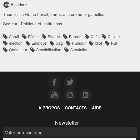
Elections
Thème :
La vie au travail
,
Tartes à la crème et gamelles
Secteur :
Politique et institutions
Abruti
Bêtise
Blague
Bureau
Café
Clavier
élection
Employé
Gag
Humour
Idiot
Nul
Ordinateur
Sensibilisation
Simulation
À PROPOS
CONTACTS
AIDE
Newsletter