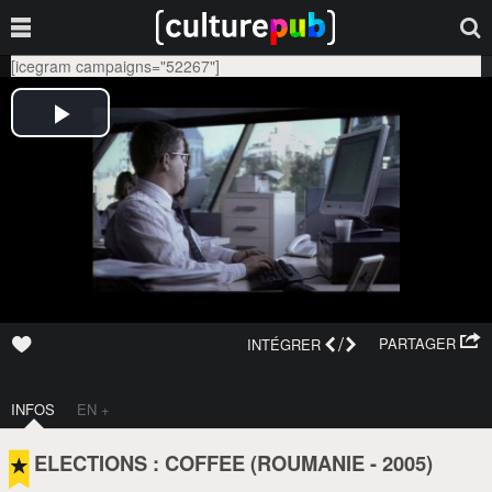
[icegram campaigns="52267"]
/
PARTAGER
INTÉGRER
INFOS
EN +
ELECTIONS : COFFEE (
ROUMANIE
-
2005
)