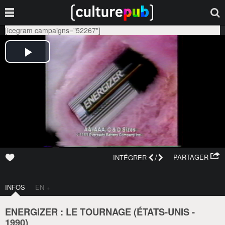
[icegram campaigns="52267"]
/
PARTAGER
INTÉGRER
INFOS
EN +
ENERGIZER : LE TOURNAGE (
ÉTATS-UNIS
-
1990
)