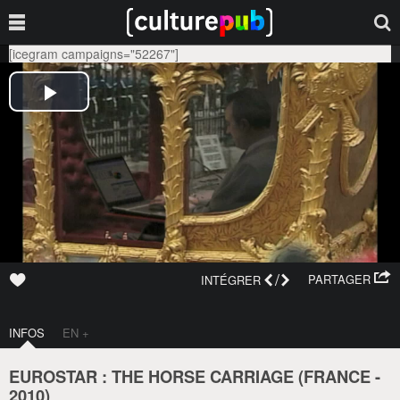
[icegram campaigns="52267"]
/
PARTAGER
INTÉGRER
INFOS
EN +
EUROSTAR : THE HORSE CARRIAGE (
FRANCE
-
2010
)