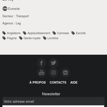
Eurostar
Secteur :
Transport
Agence :
Leg
Angleterre
Applaudissement
Carrosse
Escorte
Flegme
Garde royale
Londres
À PROPOS
CONTACTS
AIDE
Newsletter