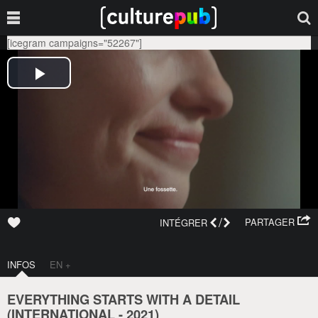
[icegram campaigns="52267"]
/
PARTAGER
INTÉGRER
INFOS
EN +
EVERYTHING STARTS WITH A DETAIL
(
INTERNATIONAL
-
2021
)