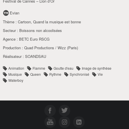
Festival de Cannes – Lion d’Or
Evian
Thème :
Cartoon
,
Quand la musique est bonne
Secteur :
Boissons non alcoolisées
Agence :
BETC Euro RSCG
Production :
Quad Productions / Wizz (Paris)
Réalisateur :
SOANDSAU
Animation
Flamme
Goutte d'eau
Image de synthèse
Musique
Queen
Rythme
Synchronisé
Vie
Waterboy