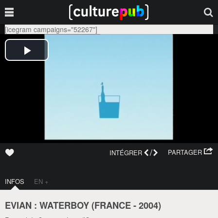
[icegram campaigns="52267"]
/
PARTAGER
INTÉGRER
INFOS
EN +
EVIAN : WATERBOY (
FRANCE
-
2004
)