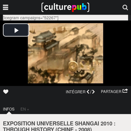
[icegram campaigns="52267"]
/
PARTAGER
INTÉGRER
INFOS
EN +
EXPOSITION UNIVERSELLE SHANGAI 2010 :
THROUGH HISTORY (
CHINE
-
2008
)