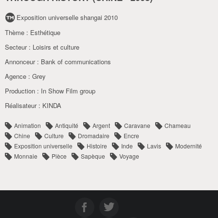
Exposition universelle shangai 2010
Thème :
Esthétique
Secteur :
Loisirs et culture
Annonceur :
Bank of communications
Agence :
Grey
Production :
In Show Film group
Réalisateur :
KINDA
Animation
Antiquité
Argent
Caravane
Chameau
Chine
Culture
Dromadaire
Encre
Exposition universelle
Histoire
Inde
Lavis
Modernité
Monnaie
Pièce
Sapèque
Voyage