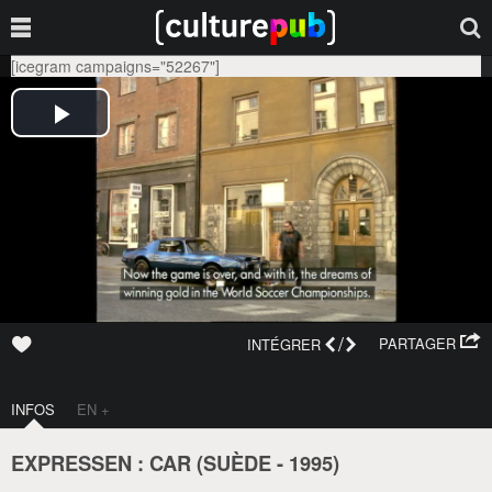
[icegram campaigns="52267"]
/
PARTAGER
INTÉGRER
INFOS
EN +
EXPRESSEN : CAR (
SUÈDE
-
1995
)