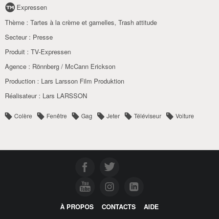
Expressen
Thème :
Tartes à la crème et gamelles
,
Trash attitude
Secteur :
Presse
Produit :
TV-Expressen
Agence :
Rönnberg / McCann Erickson
Production :
Lars Larsson Film Produktion
Réalisateur :
Lars LARSSON
Colère
Fenêtre
Gag
Jeter
Téléviseur
Voiture
À PROPOS
CONTACTS
AIDE