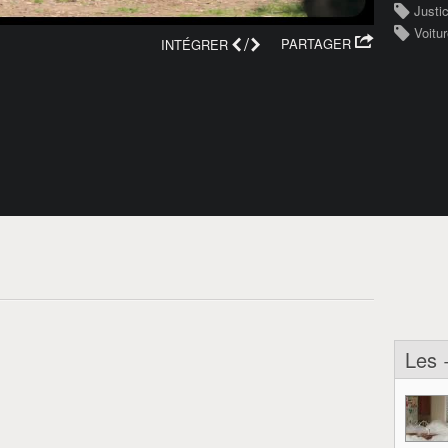
Justi
Voitur
/
PARTAGER
INTÉGRER
Les 