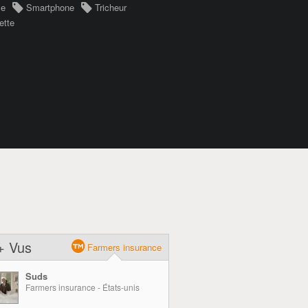
ce
Smartphone
Tricheur
ette
+ Vus
Farmers insurance
Suds
Farmers insurance - États-unis