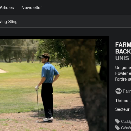
Articles
Newsletter
ing Sting
FARM
BACK
UNIS
Un génér
Fowler e
l’ordre 
Far
Thème 
Secteur
Cadd
Génér