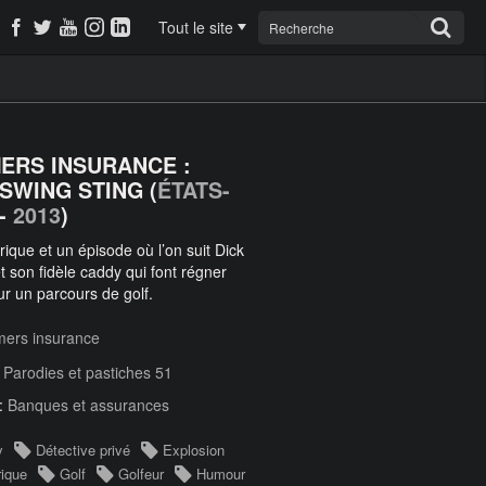
Tout le site
ERS INSURANCE :
SWING STING (
ÉTATS-
-
2013
)
ique et un épisode où l’on suit Dick
t son fidèle caddy qui font régner
sur un parcours de golf.
mers insurance
:
Parodies et pastiches 51
 :
Banques et assurances
y
Détective privé
Explosion
ique
Golf
Golfeur
Humour