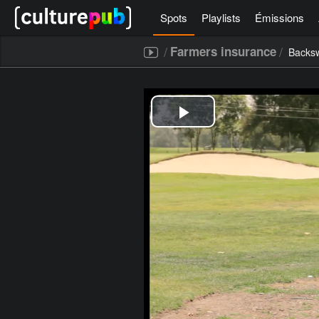
Spots
Playlists
Émissions
/
/
Farmers insurance
Backsw
[icegram campaigns="52267"]