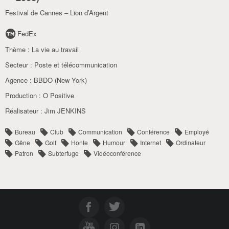
Festival de Cannes – Lion d’Argent
FedEx
Thème :
La vie au travail
Secteur :
Poste et télécommunication
Agence :
BBDO (New York)
Production :
O Positive
Réalisateur :
Jim JENKINS
Bureau
Club
Communication
Conférence
Employé
Gêne
Golf
Honte
Humour
Internet
Ordinateur
Patron
Subterfuge
Vidéoconférence