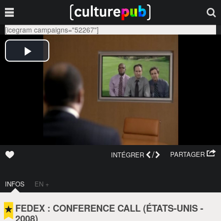
[icegram campaigns="52267"]
/
PARTAGER
INTÉGRER
INFOS
EN +
FEDEX : CONFERENCE CALL (
ÉTATS-UNIS
-
2008
)