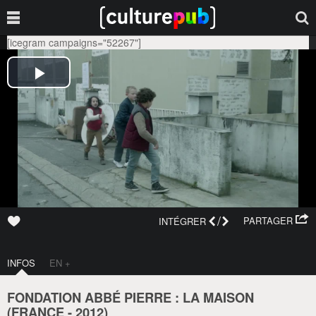
[icegram campaigns="52267"]
/
PARTAGER
INTÉGRER
INFOS
EN +
FONDATION ABBÉ PIERRE : LA MAISON
(
FRANCE
-
2012
)