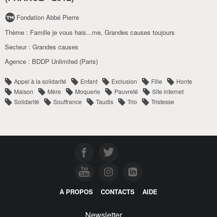
Fondation Abbé Pierre
Thème :
Famille je vous hais...me
,
Grandes causes toujours
Secteur :
Grandes causes
Agence :
BDDP Unlimited (Paris)
Appel à la solidarité
Enfant
Exclusion
Fille
Honte
Maison
Mère
Moquerie
Pauvreté
Site internet
Solidarité
Souffrance
Taudis
Trio
Tristesse
À PROPOS
CONTACTS
AIDE
Newsletter